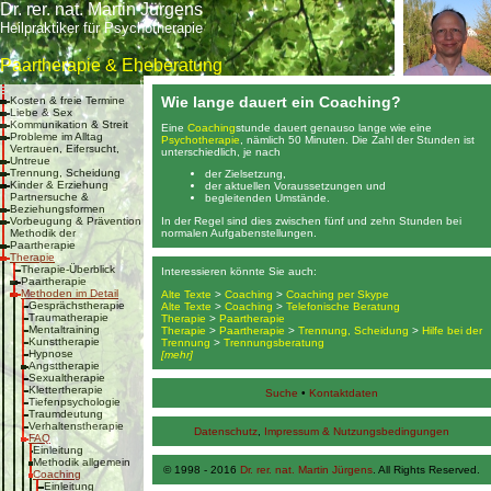
Dr. rer. nat. Martin Jürgens
Heilpraktiker für Psychotherapie
Paartherapie & Eheberatung
Wie lange dauert ein Coaching?
Kosten & freie Termine
Liebe & Sex
Kommunikation & Streit
Eine
Coaching
stunde dauert genauso lange wie eine
Probleme im Alltag
Psychotherapie
, nämlich 50 Minuten. Die Zahl der Stunden ist
Vertrauen, Eifersucht,
unterschiedlich, je nach
Untreue
Trennung, Scheidung
der Zielsetzung,
Kinder & Erziehung
der aktuellen Voraussetzungen und
Partnersuche &
begleitenden Umstände.
Beziehungsformen
In der Regel sind dies zwischen fünf und zehn Stunden bei
Vorbeugung & Prävention
normalen Aufgabenstellungen.
Methodik der
Paartherapie
Therapie
Therapie-Überblick
Interessieren könnte Sie auch:
Paartherapie
Methoden im Detail
Alte Texte
>
Coaching
>
Coaching per Skype
Gesprächstherapie
Alte Texte
>
Coaching
>
Telefonische Beratung
Traumatherapie
Therapie
>
Paartherapie
Mentaltraining
Therapie
>
Paartherapie
>
Trennung, Scheidung
>
Hilfe bei der
Kunsttherapie
Trennung
>
Trennungsberatung
Hypnose
[mehr]
Angsttherapie
Sexualtherapie
Klettertherapie
Suche
•
Kontaktdaten
Tiefenpsychologie
Traumdeutung
Verhaltenstherapie
Datenschutz
,
Impressum & Nutzungsbedingungen
FAQ
Einleitung
Methodik allgemein
© 1998 - 2016
Dr. rer. nat. Martin Jürgens
. All Rights Reserved.
Coaching
Einleitung