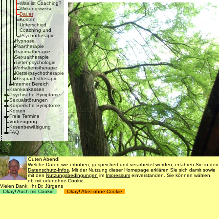
Was ist Coaching?
Wirkungsweise
Dauer
Kosten
Unterschied
Coaching und
Psychotherapie
Hypnose
Paartherapie
Traumatherapie
Sexualtherapie
Tiefenpsychologie
Verhaltenstherapie
Kletterpsychotherapie
Gesprächstherapie
Interner Bereich
Krankenkassen
Psychische Symptome
Sexualstörungen
Körperliche Symptome
Kosten
Freie Termine
Vorbeugung
Krisenbewältigung
FAQ
Guten Abend!
Welche Daten wie erhoben, gespeichert und verarbeitet werden, erfahren Sie in den
Datenschutz-Infos
. Mit der Nutzung dieser Homepage erklären Sie sich damit sowie
mit den
Nutzungsbedingungen
im
Impressum
einverstanden. Sie können wählen,
ob mit oder ohne Cookie.
Vielen Dank, Ihr Dr. Jürgens
Okay! Auch mit Cookie
Okay! Aber ohne Cookie