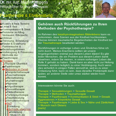
Dr. rer. nat. Martin Jürgens
Heilpraktiker für Psychotherapie
Paartherapie & Eheberatung
Gehören auch Rückführungen zu Ihren
Kosten & freie Termine
Liebe & Sex
Methoden der Psychotherapie?
Kommunikation & Streit
Probleme im Alltag
Im Rahmen des
katathym-imaginativen Bilderlebens
kann es
Vertrauen, Eifersucht,
vorkommen, dass Szenen aus der Kindheit hochkommen.
Untreue
Ebenso können traumatische Begebenheiten der Kindheit bei
Trennung, Scheidung
der
Traumatherapie
bearbeitet werden.
Kinder & Erziehung
Partnersuche &
Rückführungen in vorherige Leben und Ähnliches führe ich
Beziehungsformen
nicht durch. Meines Erachtens sollten wir unsere
Vorbeugung & Prävention
Angelegenheiten erstmal aus diesem Leben klären! Es gibt
Methodik der
leider Menschen, die ein Problem aus diesem Leben damit
Paartherapie
abwehren, indem Sie meinen, in einem vorherigen Leben die
Therapie
Rolle X gehabt zu haben. Damit kann es aber nicht zur Heilung
Therapie-Überblick
kommen, sondern lediglich zu einer Verdrängung. Auch wenn
Paartherapie
dies sicherlich in einigen Fällen sinnvoll ist, weil es zu einer
Methoden im Detail
Entlastung führt, kann es sein, dass dieselbe Problematik dann
Gesprächstherapie
später, an anderer Stelle oder umso stärker wieder hoch
Traumatherapie
kommt.
Mentaltraining
Kunsttherapie
Hypnose
Interessieren könnte Sie auch:
Angsttherapie
Sexualtherapie
Therapie
>
Sexualstörungen
>
Sexuelle Gewalt
Klettertherapie
Therapie
>
Methoden
>
Traumatherapie
Tiefenpsychologie
Therapie
>
Paartherapie
>
Kommunikation & Streit
>
Gewalt,
Traumdeutung
Aggressionen
>
Körperliche Gewalt
Verhaltenstherapie
Therapie
>
Paartherapie
>
Liebe & Sex
>
Nähe und Zärtlichkeit
FAQ
>
Wunsch nach Distanz
Einleitung
[mehr]
Methodik allgemein
Einleitung
Muss ich die