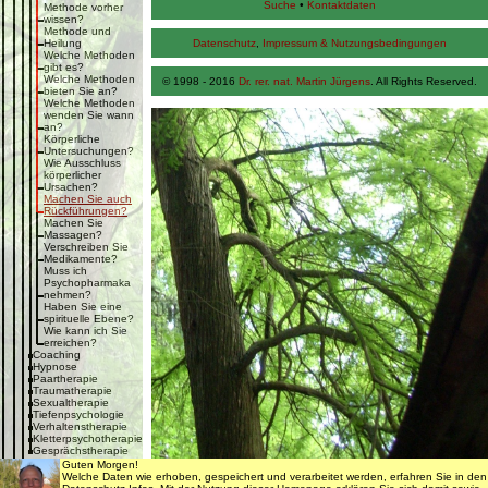
Suche
•
Kontaktdaten
Methode vorher
wissen?
Methode und
Heilung
Datenschutz
,
Impressum & Nutzungsbedingungen
Welche Methoden
gibt es?
Welche Methoden
© 1998 - 2016
Dr. rer. nat. Martin Jürgens
. All Rights Reserved.
bieten Sie an?
Welche Methoden
wenden Sie wann
an?
Körperliche
Untersuchungen?
Wie Ausschluss
körperlicher
Ursachen?
Machen Sie auch
Rückführungen?
Machen Sie
Massagen?
Verschreiben Sie
Medikamente?
Muss ich
Psychopharmaka
nehmen?
Haben Sie eine
spirituelle Ebene?
Wie kann ich Sie
erreichen?
Coaching
Hypnose
Paartherapie
Traumatherapie
Sexualtherapie
Tiefenpsychologie
Verhaltenstherapie
Kletterpsychotherapie
Gesprächstherapie
Interner Bereich
Guten Morgen!
Krankenkassen
Welche Daten wie erhoben, gespeichert und verarbeitet werden, erfahren Sie in den
Psychische Symptome