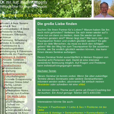
Dr. rer. nat. Martin Jürgens
Heilpraktiker für Psychotherapie
Paartherapie & Eheberatung
Die große Liebe finden
Kosten & freie Termine
Liebe & Sex
Kommunikation & Streit
Suchen Sie Ihren Partner für´s Leben? Warum haben Sie ihn
Probleme im Alltag
noch nicht gefunden? Verlieben Sie sich immer wieder auf´s
Vertrauen, Eifersucht,
neue nur um dann zu merken, dass Sie wieder an den
Untreue
Falschen geraten sind? Woran liegt das? Wie kann man den
Trennung, Scheidung
Traumpartner finden und endlich glücklich werden? Es gibt
Kinder & Erziehung
doch so viele Menschen, da muss es doch den richtigen
Partnersuche &
geben! Wie der Weg hin zum Traumpartner für Sie aussehen
Beziehungsformen
könnte, wie Sie endlich glücklich werden können, das kann
Vorbeugung & Prävention
Ihnen dieses Seminar aufzeigen.
Methodik der Paartherapie
Seminare & Vorträge
Dieses Seminar findet ausschließlich in kleinen Gruppen von
Aktuelle Seminare
maximal acht Personen statt. Damit ist eine intensive
Seminar-Anmeldung
persönliche Betreuung möglich. Auf Fragen und Probleme
Seminarthemen
kann individuell eingegangen werden.
Kommunikation
Nächster Termin
Erziehung
Selbstmanagement
Dieses Seminar ist bereits vorbei. Wenn Sie über zukünftige
Zukunftsfähigkeit
Termine dieses Seminares oder weitere Seminarthemen
Schnelle Entspannung
informiert werden wollen, abonnieren Sie einfach meinen
Weniger Stress bitte!
Newsletter
oder schreiben mir eine
eMail
.
Richtig Lernen
Selbsthypnose
Sie können dieses Thema auch gerne als Einzel-Coaching bei
Meditatives Malen
mir buchen. Ein Anruf genügt: Telefon 0871-4301330.
Reise zum Krafttier
Die große Liebe
finden
Selbsthypnose
Interessieren könnte Sie auch:
Schutz vor
Therapie
>
Paartherapie
>
Liebe & Sex
>
Probleme mit der
Depression
Liebe
Jetzt glücklich leben
Seminare & Vorträge
>
Seminarthemen
>
Kommunikation
>
Umgang mit Angst