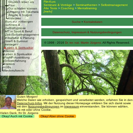
Flirt-Kurs
Glücklich leben als
Seminare & Vorträge
>
Seminarthemen
>
Selbstmanagement
Paar
Alte Texte
>
Coaching
>
Mentaltraining
Gut schlafen können
[mehr]
Umgang mit Traumata
Ängste & Sorgen
loslassen
Burn out vorbeugen
Suche
•
Kontaktdaten
Schmerz &
Selbsthypnose
MT in Sport & Beruf
Datenschutz
,
Impressum & Nutzungsbedingungen
Zeit-/Selbstmanagement
Kreativität & Planung
Streß & Burnout
© 1998 - 2016
Dr. rer. nat. Martin Jürgens
. All Rights Reserved.
besiegen
Leben & Spiritualität
Männer
Leben & Spiritualität
PsyHP-Ausbildung
Selbsterfahrung
Klettern
AGBs
Wiederrufsrecht
Guten Morgen!
Welche Daten wie erhoben, gespeichert und verarbeitet werden, erfahren Sie in den
Datenschutz-Infos
. Mit der Nutzung dieser Homepage erklären Sie sich damit sowie
mit den
Nutzungsbedingungen
im
Impressum
einverstanden. Sie können wählen,
ob mit oder ohne Cookie.
Vielen Dank, Ihr Dr. Jürgens
Okay! Auch mit Cookie
Okay! Aber ohne Cookie